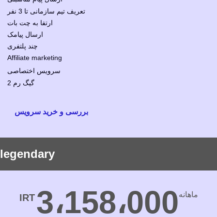
تعریف تیم سازمانی تا 3 نفر
ارتفا به چت بات
ارسال پیامک
چند پلتفری
Affiliate marketing
سرویس اختصاصی
2 گیگ رم
بررسی و خرید سرویس
legendary
3،158،000
ماهانه
IRT