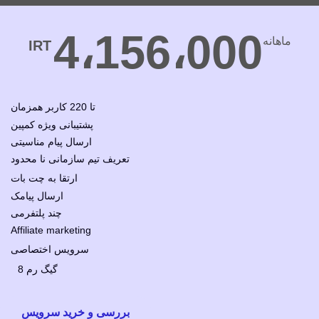
4،156،000
ماهانه
IRT
تا 220 کاربر همزمان
ارسال پیام مناسیتی
تعریف تیم سازمانی نا محدود
ارتقا به چت بات
ارسال پیامک
چند پلتفرمی
Affiliate marketing
سرویس اختصاصی
8 گیگ رم
بررسی و خرید سرویس