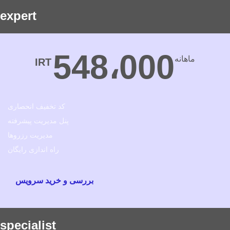
expert
548،000
ماهانه
IRT
کد تخفیف انحصاری
پنل مدیریت پیشرفته
مدیریت رزروها
راه اندازی رایگان
بررسی و خرید سرویس
specialist