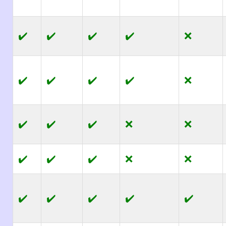
✔️
✔️
✔️
✔️
❌
✔️
✔️
✔️
✔️
❌
✔️
✔️
✔️
❌
❌
✔️
✔️
✔️
❌
❌
✔️
✔️
✔️
✔️
✔️